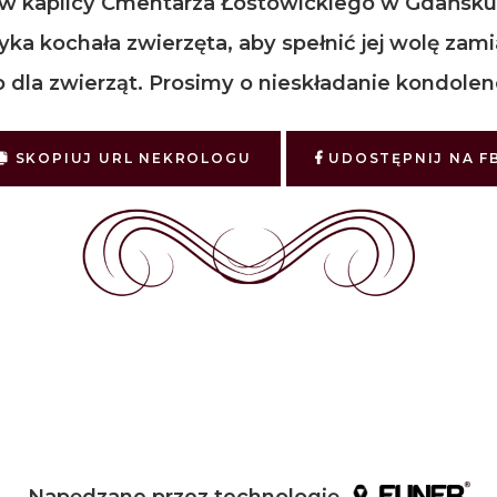
w kaplicy Cmentarza Łostowickiego w Gdańsku 
ryka kochała zwierzęta, aby spełnić jej wolę zam
 dla zwierząt. Prosimy o nieskładanie kondolen
SKOPIUJ URL NEKROLOGU
UDOSTĘPNIJ NA F
Napędzane przez technologię