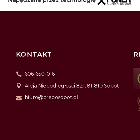
KONTAKT
R
606-650-016
Aleja Niepodległości 821, 81-810 Sopot
biuro@credosopot.pl