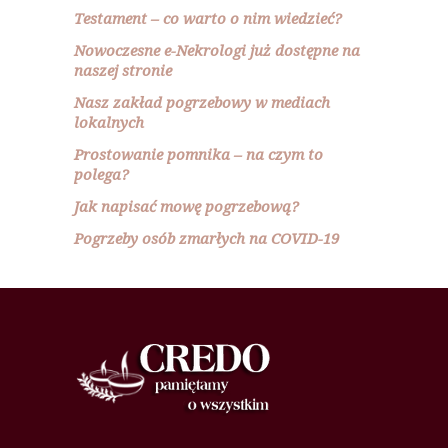
Testament – co warto o nim wiedzieć?
Nowoczesne e-Nekrologi już dostępne na
naszej stronie
Nasz zakład pogrzebowy w mediach
lokalnych
Prostowanie pomnika – na czym to
polega?
Jak napisać mowę pogrzebową?
Pogrzeby osób zmarłych na COVID-19