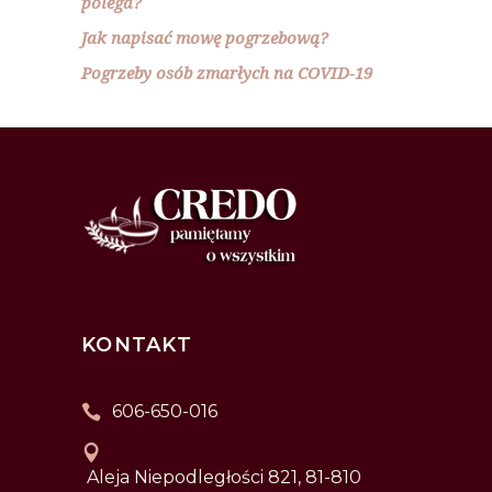
polega?
Jak napisać mowę pogrzebową?
Pogrzeby osób zmarłych na COVID-19
KONTAKT
606-650-016
Aleja Niepodległości 821, 81-810