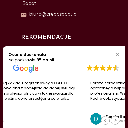
Sopot
biuro@credosopot.pl
REKOMENDACJE
Ocena doskonała
Na podstawie
95 opinii
Bardzo serdecznie polecam p. Jaroslaw udziela
ogromnego wsparcia w tak trudnej chwili. Wielki
profesjonalizm. Wsparcie w 100%. Doradztwo we wszystkim.
Pochówek, stypa,urząd.
© 2026 Zakład usług pogrzebowych Credo. Wszelkie
Dorota Hanc
prawa zastrzeżone. Realizacja:
Brainbox®
|
ADMIN
26 Czerwca 2026
TO