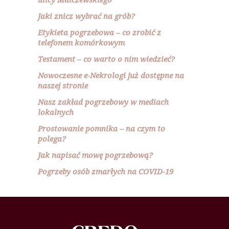
Jaki znicz wybrać na grób?
Etykieta pogrzebowa – co zrobić z
telefonem komórkowym
Testament – co warto o nim wiedzieć?
Nowoczesne e-Nekrologi już dostępne na
naszej stronie
Nasz zakład pogrzebowy w mediach
lokalnych
Prostowanie pomnika – na czym to
polega?
Jak napisać mowę pogrzebową?
Pogrzeby osób zmarłych na COVID-19